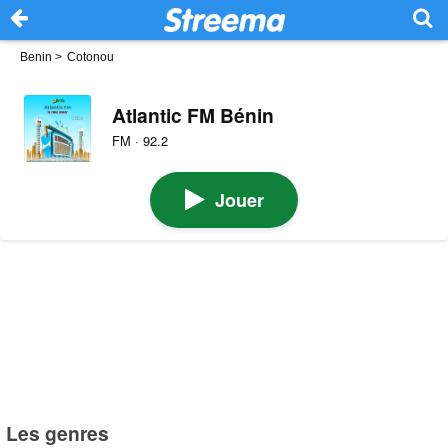
Benin
>
Cotonou
Atlantic FM Bénin
FM · 92.2
Jouer
Les genres