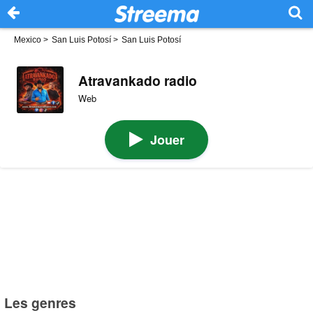
Mexico
>
San Luis Potosí
>
San Luis Potosí
Atravankado radio
Web
Jouer
Les genres