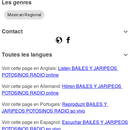
Les genres
Mexican Regional
Contact
Toutes les langues
Voir cette page en Anglais: 
Listen BAILES Y JARIPEOS 
POTOSINOS RADIO online
Voir cette page en Allemand: 
Hören BAILES Y JARIPEOS 
POTOSINOS RADIO online
Voir cette page en Portugais: 
Reproduzir BAILES Y 
JARIPEOS POTOSINOS RADIO ao vivo
Voir cette page en Espagnol: 
Escuchar BAILES Y JARIPEOS 
POTOSINOS RADIO en vivo