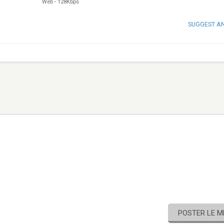
Web
-
128Kbps
SUGGEST A
POSTER LE 