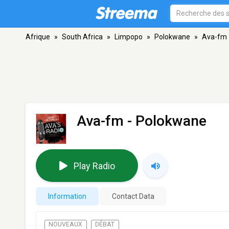
Afrique
»
South Africa
»
Limpopo
»
Polokwane
»
Ava-fm
Ava-fm
- Polokwane
Play Radio
Information
Contact Data
NOUVEAUX
DÉBAT