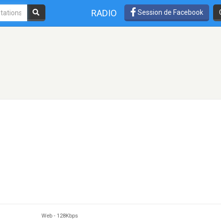
RADIO
Session de Facebook
Web
-
128Kbps