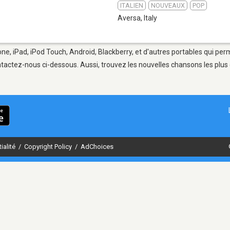
ITALIEN
NOUVEAUX
POP
Aversa
,
Italy
ne, iPad, iPod Touch, Android, Blackberry, et d'autres portables qui per
tactez-nous ci-dessous. Aussi, trouvez les nouvelles chansons les plus 
ialité
/
Copyright Policy
/
AdChoices