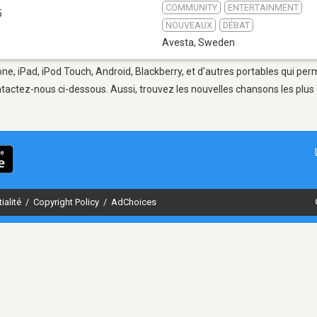
COMMUNITY
ENTERTAINMENT
5
NOUVEAUX
DÉBAT
Avesta
,
Sweden
ne, iPad, iPod Touch, Android, Blackberry, et d'autres portables qui per
tactez-nous ci-dessous. Aussi, trouvez les nouvelles chansons les plus 
ialité
/
Copyright Policy
/
AdChoices