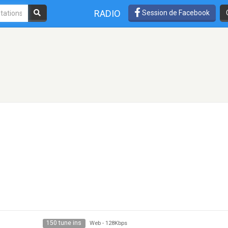
RADIO
Session de Facebook
150 tune ins
Web
-
128Kbps