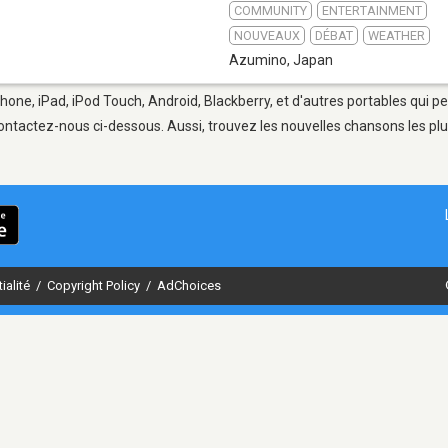
COMMUNITY
ENTERTAINMENT
NOUVEAUX
DÉBAT
WEATHER
Azumino
,
Japan
hone, iPad, iPod Touch, Android, Blackberry, et d'autres portables qui p
ontactez-nous ci-dessous. Aussi, trouvez les nouvelles chansons les plu
ialité
/
Copyright Policy
/
AdChoices