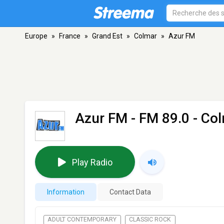
Europe
»
France
»
Grand Est
»
Colmar
»
Azur FM
Azur FM
- FM 89.0 - Co
Play Radio
Information
Contact Data
ADULT CONTEMPORARY
CLASSIC ROCK