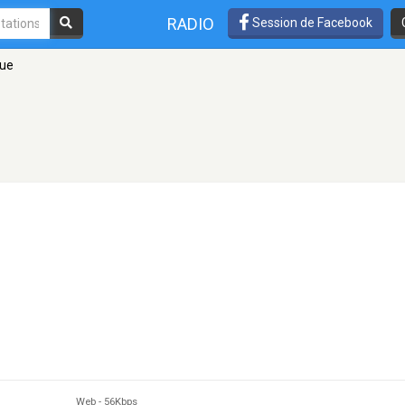
RADIO
Session de Facebook
que
Web
-
56Kbps