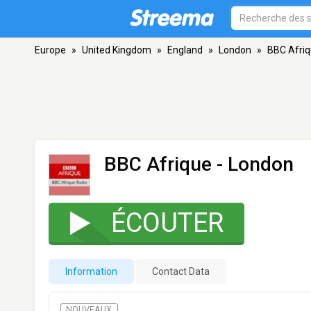
Europe
»
United Kingdom
»
England
»
London
»
BBC Afri
BBC Afrique
- London
ÉCOUTER
Information
Contact Data
NOUVEAUX