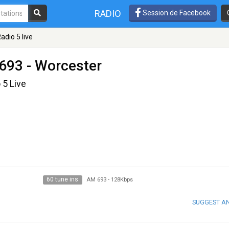
RADIO
Session de Facebook
adio 5 live
693 - Worcester
 5 Live
60 tune ins
AM 693
-
128Kbps
SUGGEST A