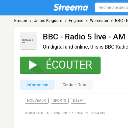
Europe
»
United Kingdom
»
England
»
Worcester
»
BBC - R
BBC - Radio 5 live
- AM 
On digital and online, this is BBC Radio
ÉCOUTER
Information
Contact Data
NOUVEAUX
SPORTS
DÉBAT
WORCESTER
·
ENGLAND
,
UNITED KINGDOM
·
ANGLAIS