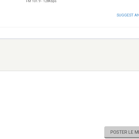
FM 101.9
-
128Kbps
SUGGEST A
POSTER LE 