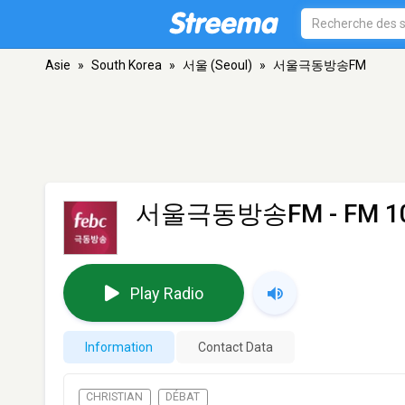
Asie
»
South Korea
»
서울 (Seoul)
»
서울극동방송FM
서울극동방송FM
- FM 1
Play Radio
Information
Contact Data
CHRISTIAN
DÉBAT