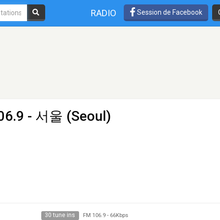
RADIO
Session de Facebook
06.9 - 서울 (Seoul)
30 tune ins
FM 106.9
-
66Kbps