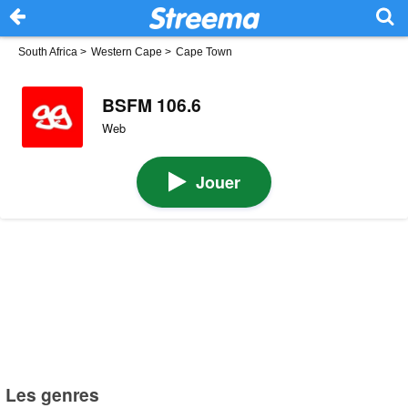
South Africa
>
Western Cape
>
Cape Town
BSFM 106.6
Web
Jouer
Les genres