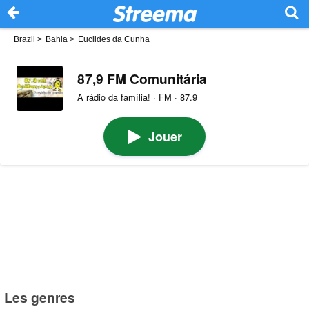
Brazil
>
Bahia
>
Euclides da Cunha
87,9 FM Comunitária
A rádio da família! · FM · 87.9
Jouer
Les genres