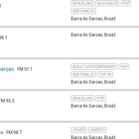
BRAZILIAN
NOUVEAUX
POP
1
SERTANEJO
Barra do Garcas
,
Brazil
Barra do Garcas
,
Brazil
96.1
ADULT CONTEMPORARY
POP
Garças
FM 91.1
SERTANEJO
TOP 40
Barra do Garcas
,
Brazil
BRAZILIAN
POP
FM 95.3
Barra do Garcas
,
Brazil
OTHER
VARIETY
ia
FM 98.7
Barra do Garcas
,
Brazil