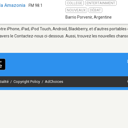
COLLEGE
ENTERTAINMENT
 la Amazonia
FM 98.1
NOUVEAUX
DÉBAT
Barrio Porvenir
,
Argentine
otre iPhone, iPad, iPod Touch, Android, Blackberry, et d'autres portable
avers le Contactez-nous ci-dessous. Aussi, trouvez les nouvelles chanson
ialité
/
Copyright Policy
/
AdChoices