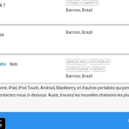
OTHER
VARIETY
8.7
Barroso
,
Brazil
Barroso
,
Brazil
eb
BRAZILIAN
NOUVEAUX
dio
Web
PORTUGAISE
DÉBAT
Barroso
,
Brazil
one, iPad, iPod Touch, Android, Blackberry, et d'autres portables qui pe
ontactez-nous ci-dessous. Aussi, trouvez les nouvelles chansons les plu