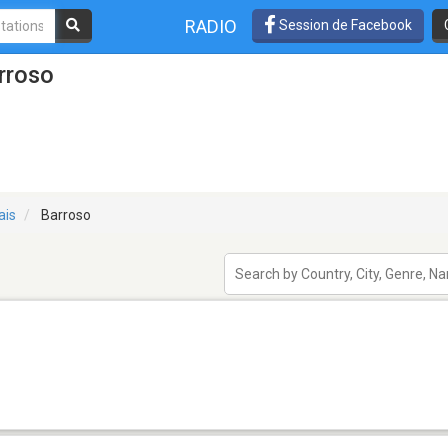
RADIO
Session de Facebook
rroso
ais
Barroso