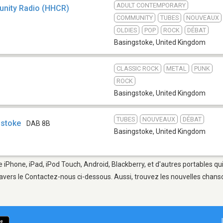
ADULT CONTEMPORARY
nity Radio (HHCR)
COMMUNITY
TUBES
NOUVEAUX
OLDIES
POP
ROCK
DÉBAT
Basingstoke
,
United Kingdom
CLASSIC ROCK
METAL
PUNK
ROCK
Basingstoke
,
United Kingdom
TUBES
NOUVEAUX
DÉBAT
gstoke
DAB 8B
Basingstoke
,
United Kingdom
e iPhone, iPad, iPod Touch, Android, Blackberry, et d'autres portables q
avers le Contactez-nous ci-dessous. Aussi, trouvez les nouvelles chanson