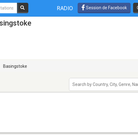
RADIO
Session de Facebook
singstoke
Basingstoke