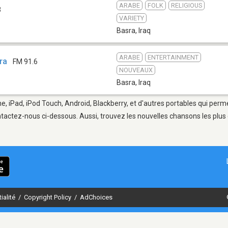
ARABE
FOLK
RELIGIOUS
3
VARIETY
Basra
,
Iraq
ARABE
ENTERTAINMENT
ra
FM 91.6
NOUVEAUX
Basra
,
Iraq
e, iPad, iPod Touch, Android, Blackberry, et d'autres portables qui perm
tactez-nous ci-dessous. Aussi, trouvez les nouvelles chansons les plus 
ialité
/
Copyright Policy
/
AdChoices