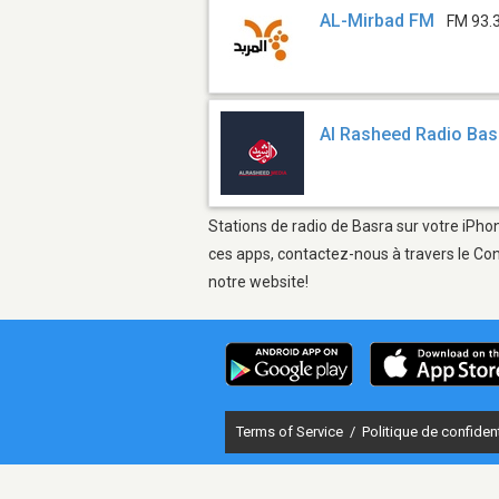
AL-Mirbad FM
FM 93.
Al Rasheed Radio Bas
Stations de radio de Basra sur votre iPhon
ces apps, contactez-nous à travers le Con
notre website!
Terms of Service
/
Politique de confident