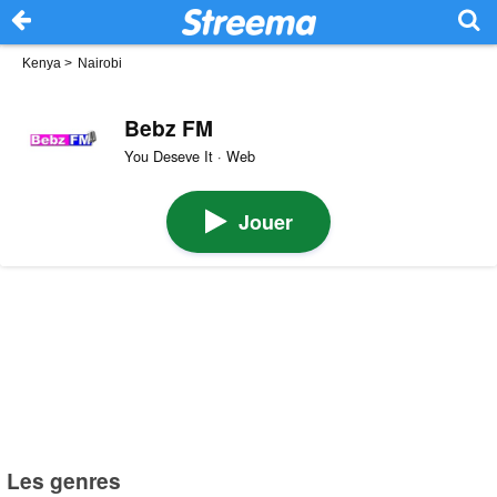
Kenya
>
Nairobi
Bebz FM
You Deseve It · Web
Jouer
Les genres