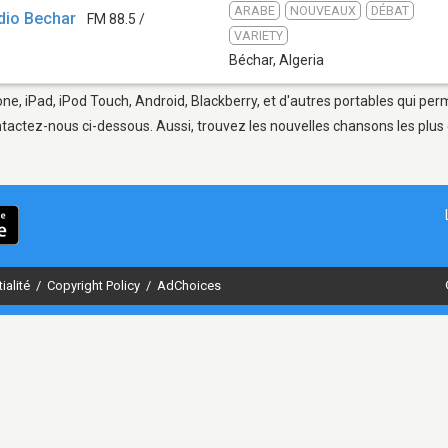
ARABE
NOUVEAUX
DÉBAT
adio Bechar
FM 88.5 /
VARIETY
Béchar
,
Algeria
ne, iPad, iPod Touch, Android, Blackberry, et d'autres portables qui per
tactez-nous ci-dessous. Aussi, trouvez les nouvelles chansons les plus 
ialité
/
Copyright Policy
/
AdChoices