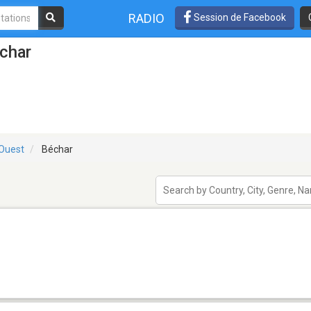
RADIO
Session de Facebook
char
-Ouest
Béchar