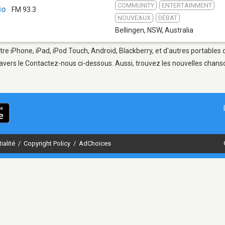
COMMUNITY
ENTERTAINMENT
io
FM 93.3
NOUVEAUX
DÉBAT
Bellingen, NSW
,
Australia
tre iPhone, iPad, iPod Touch, Android, Blackberry, et d'autres portables
avers le Contactez-nous ci-dessous. Aussi, trouvez les nouvelles chanson
ialité
/
Copyright Policy
/
AdChoices