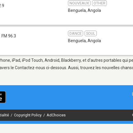
NOUVEAUX
OTHER
2.9
Benguela
,
Angola
DANCE
SOUL
FM 96.3
Benguela
,
Angola
Phone, iPad, iPod Touch, Android, Blackberry, et d'autres portables qui 
avers le Contactez-nous ci-dessous. Aussi, trouvez les nouvelles chanson
ialité
/
Copyright Policy
/
AdChoices