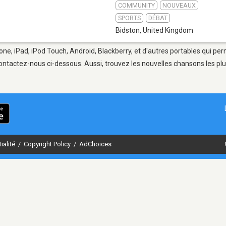
COMMUNITY
NOUVEAUX
SPORTS
DÉBAT
Bidston
,
United Kingdom
one, iPad, iPod Touch, Android, Blackberry, et d'autres portables qui pe
ontactez-nous ci-dessous. Aussi, trouvez les nouvelles chansons les plu
ialité
/
Copyright Policy
/
AdChoices