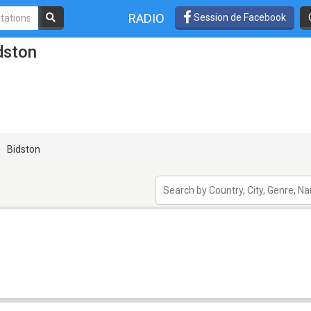
RADIO
Session de Facebook
dston
Bidston