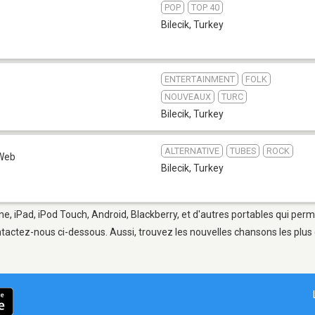
POP
TOP 40
Bilecik
,
Turkey
ENTERTAINMENT
FOLK
NOUVEAUX
TURC
Bilecik
,
Turkey
ALTERNATIVE
TUBES
ROCK
Web
Bilecik
,
Turkey
one, iPad, iPod Touch, Android, Blackberry, et d'autres portables qui per
tactez-nous ci-dessous. Aussi, trouvez les nouvelles chansons les plus 