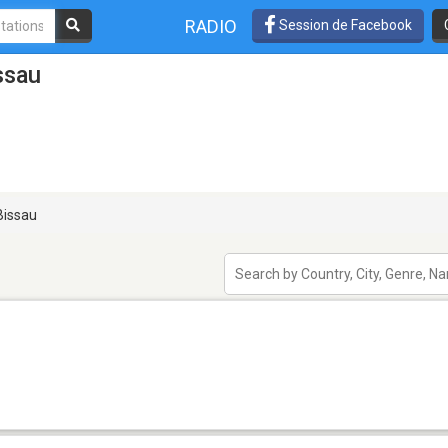
RADIO
Session de Facebook
ssau
issau