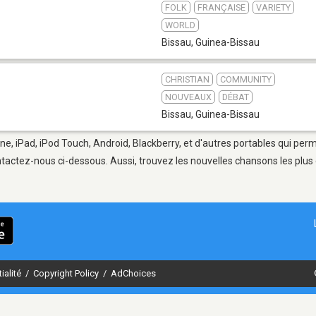
FOLK
FRANÇAISE
VARIETY
WORLD
Bissau
,
Guinea-Bissau
CHRISTIAN
COMMUNITY
NOUVEAUX
DÉBAT
Bissau
,
Guinea-Bissau
ne, iPad, iPod Touch, Android, Blackberry, et d'autres portables qui per
tactez-nous ci-dessous. Aussi, trouvez les nouvelles chansons les plus 
ialité
/
Copyright Policy
/
AdChoices