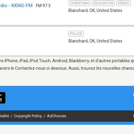
CHRISTIAN
EDUCATION
DÉBAT
adio - KKNG-FM
FM 97.3
Blanchard, OK
,
United States
POLICE
Blanchard, OK
,
United States
re iPhone, iPad, iPod Touch, Android, Blackberry, et d'autres portables 
avers le Contactez-nous ci-dessous. Aussi, trouvez les nouvelles chanson
ialité
/
Copyright Policy
/
AdChoices