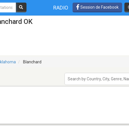
RADIO
Session de Facebook
anchard OK
klahoma
Blanchard