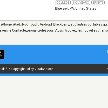
COLLEGE
NOUVEAUX
SPORTS
Blue Bell, PA
,
United States
e iPhone, iPad, iPod Touch, Android, Blackberry, et d'autres portables q
avers le Contactez-nous ci-dessous. Aussi, trouvez les nouvelles chanson
ialité
/
Copyright Policy
/
AdChoices