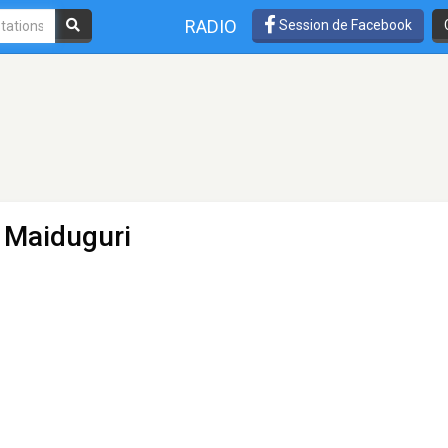
RADIO
Session de Facebook
- Maiduguri