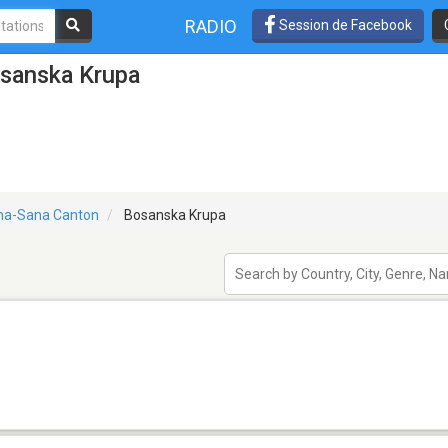
RADIO
Session de Facebook
osanska Krupa
na-Sana Canton
Bosanska Krupa