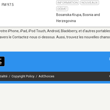
INFORMATION
NOUVEAUX
FM 97.5
DÉBAT
Bosanska Krupa
,
Bosnia and
Herzegovina
otre iPhone, iPad, iPod Touch, Android, Blackberry, et d'autres portable
avers le Contactez-nous ci-dessous. Aussi, trouvez les nouvelles chanson
ialité
/
Copyright Policy
/
AdChoices