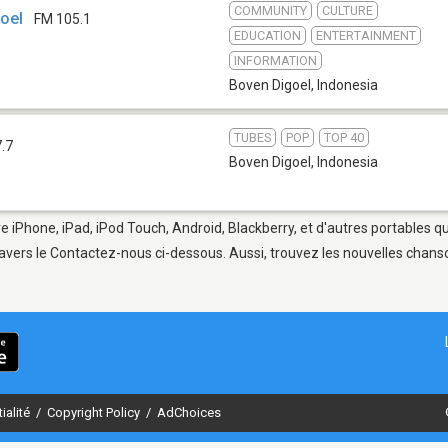
COMMUNITY
CULTURE
goel
FM 105.1
EDUCATION
ENTERTAINMENT
INFORMATION
Boven Digoel
,
Indonesia
TUBES
POP
TOP 40
.7
Boven Digoel
,
Indonesia
e iPhone, iPad, iPod Touch, Android, Blackberry, et d'autres portables q
avers le Contactez-nous ci-dessous. Aussi, trouvez les nouvelles chanson
ialité
/
Copyright Policy
/
AdChoices