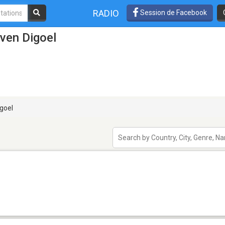
RADIO
Session de Facebook
ven Digoel
goel