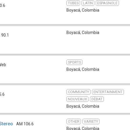
TUBES
LATIN
ESPAGNOLE
0.6
Boyacá
,
Colombia
Boyacá
,
Colombia
 90.1
SPORTS
Web
Boyacá
,
Colombia
COMMUNITY
ENTERTAINMENT
5.6
NOUVEAUX
DÉBAT
Boyacá
,
Colombia
OTHER
VARIETY
Stereo
AM 106.6
Boyacá
,
Colombia