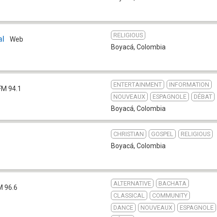
RELIGIOUS
al
Web
Boyacá
,
Colombia
ENTERTAINMENT
INFORMATION
FM 94.1
NOUVEAUX
ESPAGNOLE
DÉBAT
Boyacá
,
Colombia
CHRISTIAN
GOSPEL
RELIGIOUS
Boyacá
,
Colombia
ALTERNATIVE
BACHATA
M 96.6
CLASSICAL
COMMUNITY
DANCE
NOUVEAUX
ESPAGNOLE