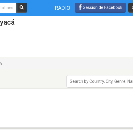
RADIO
Session de Facebook
oyacá
á