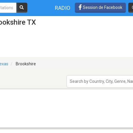
RADIO
Session de Facebook
ookshire TX
exas
Brookshire