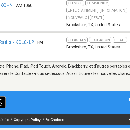
CHINESE
COMMUNITY
 KCHN
AM 1050
ENTERTAINMENT
INFORMATION
NOUVEAUX
DÉBAT
Brookshire, TX
,
United States
CHRISTIAN
EDUCATION
DÉBAT
Radio - KQLC-LP
FM
Brookshire, TX
,
United States
tre iPhone, iPad, iPod Touch, Android, Blackberry, et d'autres portables 
avers le Contactez-nous ci-dessous. Aussi, trouvez les nouvelles chanson
ialité
/
Copyright Policy
/
AdChoices