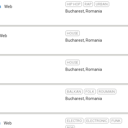
HIP HOP
RAP
URBAN
a
Web
Bucharest
,
Romania
HOUSE
Web
Bucharest
,
Romania
HOUSE
Bucharest
,
Romania
BALKAN
FOLK
ROUMAIN
Bucharest
,
Romania
ELECTRO
ELECTRONIC
FUNK
n
Web
POP