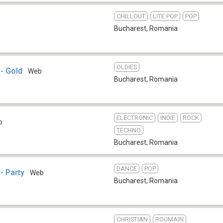
CHILLOUT
LITE POP
POP
Bucharest
,
Romania
OLDIES
- Gold
Web
Bucharest
,
Romania
ELECTRONIC
INDIE
ROCK
b
TECHNO
Bucharest
,
Romania
DANCE
POP
- Party
Web
Bucharest
,
Romania
CHRISTIAN
ROUMAIN