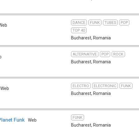
DANCE
FUNK
TUBES
POP
Web
TOP 40
Bucharest
,
Romania
ALTERNATIVE
POP
ROCK
b
Bucharest
,
Romania
ELECTRO
ELECTRONIC
FUNK
Web
Bucharest
,
Romania
FUNK
lanet Funk
Web
Bucharest
,
Romania