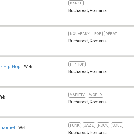
DANCE
Bucharest
,
Romania
NOUVEAUX
POP
DÉBAT
Bucharest
,
Romania
HIP HOP
- Hip Hop
Web
Bucharest
,
Romania
VARIETY
WORLD
eb
Bucharest
,
Romania
FUNK
JAZZ
ROCK
SOUL
Channel
Web
Bucharest
,
Romania