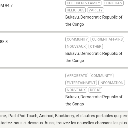
CHILDREN & FAMILY
CHRISTIAN
FM 94.7
RELIGIOUS
VARIETY
Bukavu
,
Democratic Republic of
the Congo
COMMUNITY
CURRENT AFFAIRS
88.8
NOUVEAUX
OTHER
Bukavu
,
Democratic Republic of
the Congo
AFROBEATS
COMMUNITY
ENTERTAINMENT
INFORMATION
NOUVEAUX
DÉBAT
Bukavu
,
Democratic Republic of
the Congo
one, iPad, iPod Touch, Android, Blackberry, et d'autres portables qui per
tactez-nous ci-dessous. Aussi, trouvez les nouvelles chansons les plus 