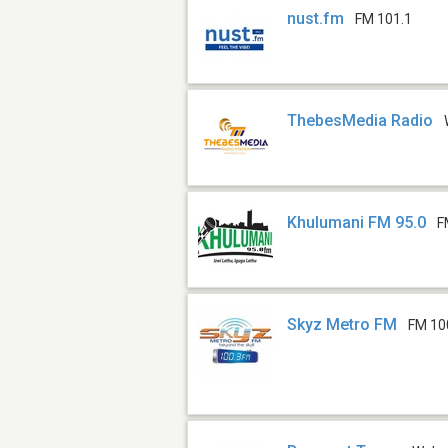
nust.fm
FM 101.1
ThebesMedia Radio
Khulumani FM 95.0
F
Skyz Metro FM
FM 10