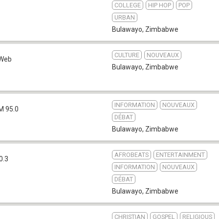
COLLEGE
HIP HOP
POP
URBAN
Bulawayo
,
Zimbabwe
CULTURE
NOUVEAUX
Web
Bulawayo
,
Zimbabwe
INFORMATION
NOUVEAUX
M 95.0
DÉBAT
Bulawayo
,
Zimbabwe
AFROBEATS
ENTERTAINMENT
0.3
INFORMATION
NOUVEAUX
DÉBAT
Bulawayo
,
Zimbabwe
CHRISTIAN
GOSPEL
RELIGIOUS