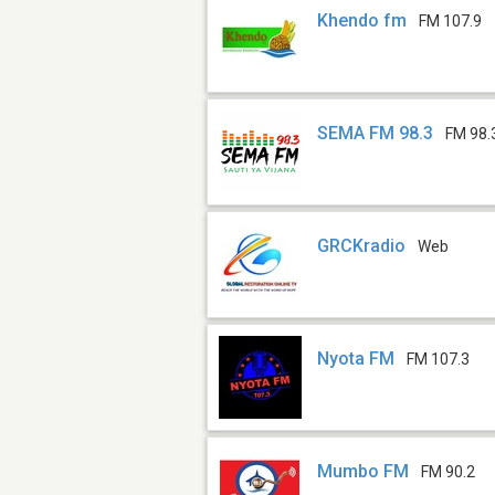
Khendo fm
FM 107.9
SEMA FM 98.3
FM 98.
GRCKradio
Web
Nyota FM
FM 107.3
Mumbo FM
FM 90.2