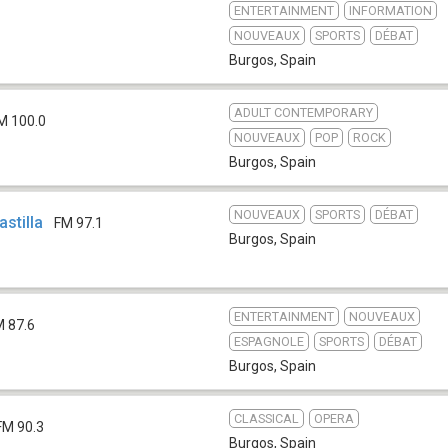
ENTERTAINMENT
INFORMATION
NOUVEAUX
SPORTS
DÉBAT
Burgos
,
Spain
ADULT CONTEMPORARY
M 100.0
NOUVEAUX
POP
ROCK
Burgos
,
Spain
NOUVEAUX
SPORTS
DÉBAT
stilla
FM 97.1
Burgos
,
Spain
ENTERTAINMENT
NOUVEAUX
M 87.6
ESPAGNOLE
SPORTS
DÉBAT
Burgos
,
Spain
CLASSICAL
OPERA
FM 90.3
Burgos
,
Spain