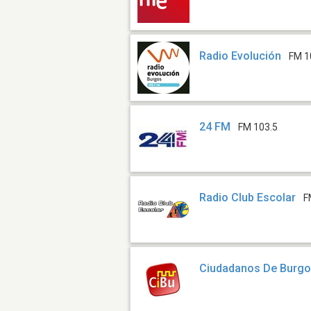
Radio Evolución
FM 1
24 FM
FM 103.5
Radio Club Escolar
F
Ciudadanos De Burg