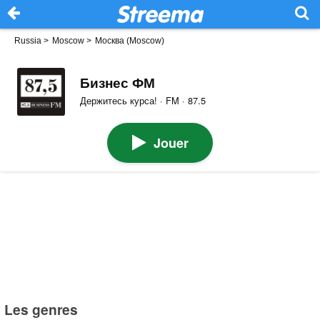
Russia
>
Moscow
>
Москва (Moscow)
Бизнес ФМ
Держитесь курса! · FM · 87.5
Jouer
Les genres