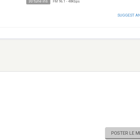
30 tune ins
FM 96.1
-
48Kbps
SUGGEST A
POSTER LE 