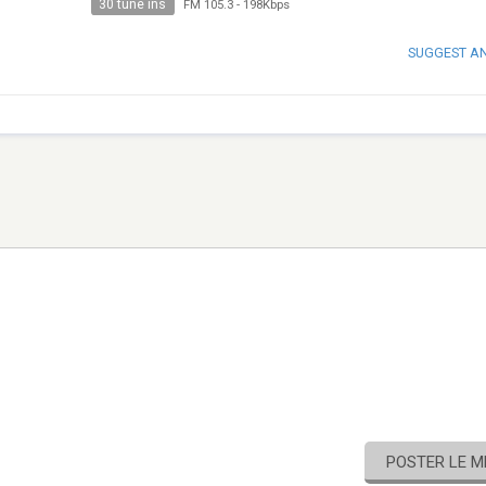
30 tune ins
FM 105.3
-
198Kbps
SUGGEST A
POSTER LE 