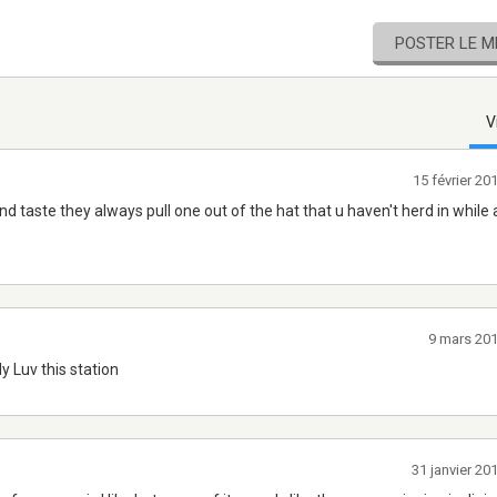
POSTER LE 
V
15 février 2
and taste they always pull one out of the hat that u haven't herd in while
9 mars 20
y Luv this station
31 janvier 2