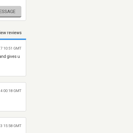
MESSAGE
iew reviews
017 10:51 GMT
 and gives u
14 00:18 GMT
013 15:58 GMT