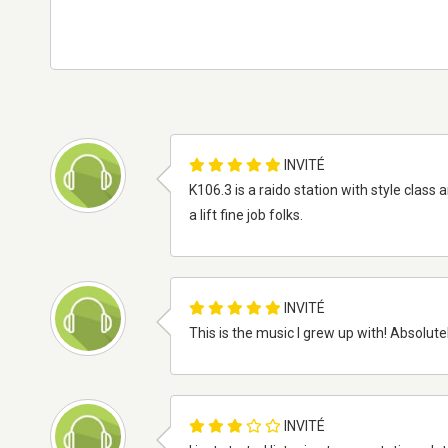
INVITÉ
K106.3 is a raido station with style class 
a lift fine job folks.
INVITÉ
This is the music I grew up with! Absolutel
INVITÉ