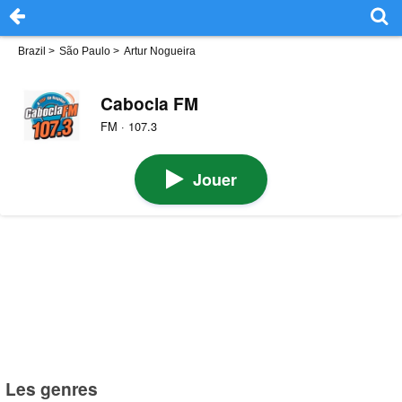
Brazil
>
São Paulo
>
Artur Nogueira
Cabocla FM
FM · 107.3
Jouer
Les genres