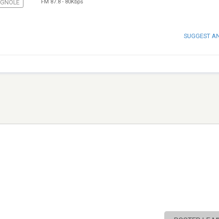
FM 87.8
-
80Kbps
AGNOLE
SUGGEST A