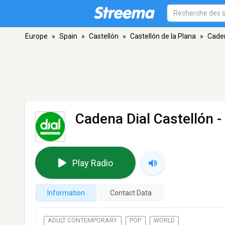
Europe
»
Spain
»
Castellón
»
Castellón de la Plana
»
Caden
Cadena Dial Castellón
-
Play Radio
Information
Contact Data
ADULT CONTEMPORARY
POP
WORLD