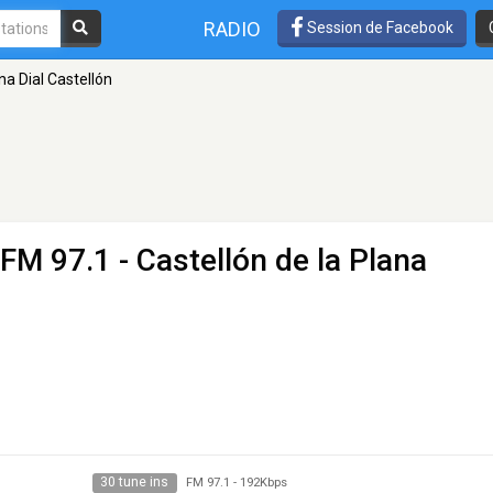
RADIO
Session de Facebook
a Dial Castellón
 FM 97.1 - Castellón de la Plana
30 tune ins
FM 97.1
-
192Kbps