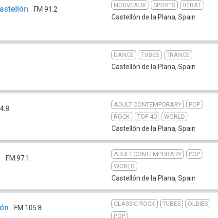
NOUVEAUX
SPORTS
DÉBAT
astellón
FM 91.2
Castellón de la Plana
,
Spain
DANCE
TUBES
TRANCE
1
Castellón de la Plana
,
Spain
ADULT CONTEMPORARY
POP
4.8
ROCK
TOP 40
WORLD
Castellón de la Plana
,
Spain
ADULT CONTEMPORARY
POP
n
FM 97.1
WORLD
Castellón de la Plana
,
Spain
CLASSIC ROCK
TUBES
OLDIES
lón
FM 105.8
POP