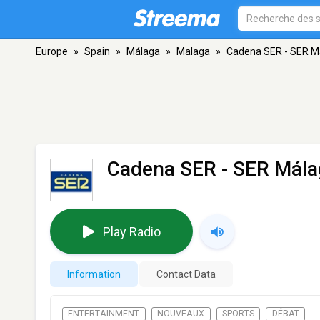
Europe
»
Spain
»
Málaga
»
Malaga
»
Cadena SER - SER M
Cadena SER - SER Mála
Play Radio
Information
Contact Data
ENTERTAINMENT
NOUVEAUX
SPORTS
DÉBAT