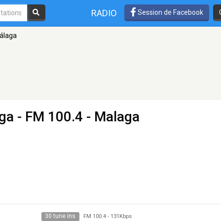
RADIO
Session de Facebook
álaga
ga
- FM 100.4 - Malaga
30 tune ins
FM 100.4
-
131Kbps