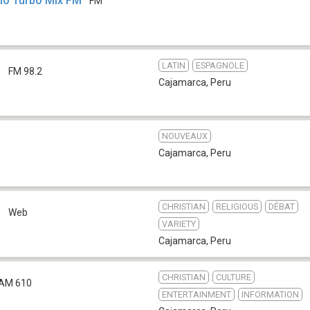
dio Turbo Mix FM
FM
LATIN
ESPAGNOLE
M
FM 98.2
Cajamarca
,
Peru
NOUVEAUX
Cajamarca
,
Peru
CHRISTIAN
RELIGIOUS
DÉBAT
o
Web
VARIETY
Cajamarca
,
Peru
CHRISTIAN
CULTURE
AM 610
ENTERTAINMENT
INFORMATION