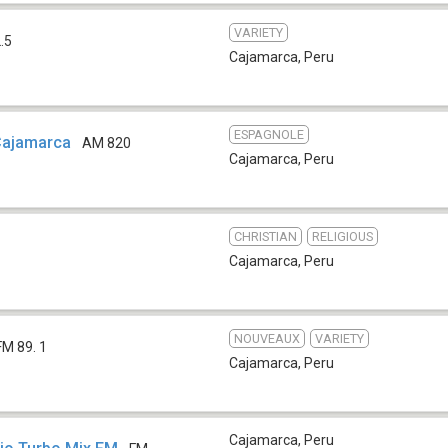
VARIETY
.5
Cajamarca
,
Peru
ESPAGNOLE
Cajamarca
AM 820
Cajamarca
,
Peru
CHRISTIAN
RELIGIOUS
Cajamarca
,
Peru
NOUVEAUX
VARIETY
FM 89. 1
Cajamarca
,
Peru
Cajamarca
,
Peru