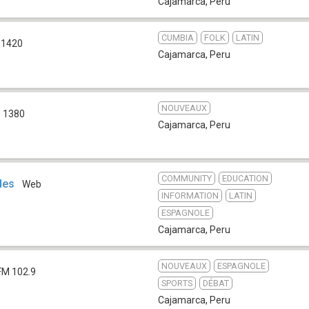
Cajamarca
,
Peru
CUMBIA
FOLK
LATIN
 1420
Cajamarca
,
Peru
NOUVEAUX
 1380
Cajamarca
,
Peru
COMMUNITY
EDUCATION
des
Web
INFORMATION
LATIN
ESPAGNOLE
Cajamarca
,
Peru
NOUVEAUX
ESPAGNOLE
FM 102.9
SPORTS
DÉBAT
Cajamarca
,
Peru