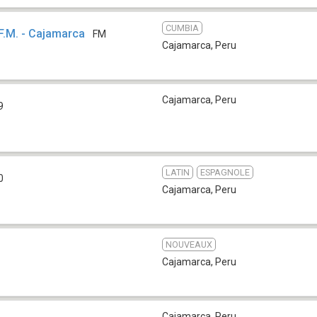
CUMBIA
 F.M. - Cajamarca
FM
Cajamarca
,
Peru
Cajamarca
,
Peru
9
LATIN
ESPAGNOLE
0
Cajamarca
,
Peru
NOUVEAUX
Cajamarca
,
Peru
Cajamarca
,
Peru