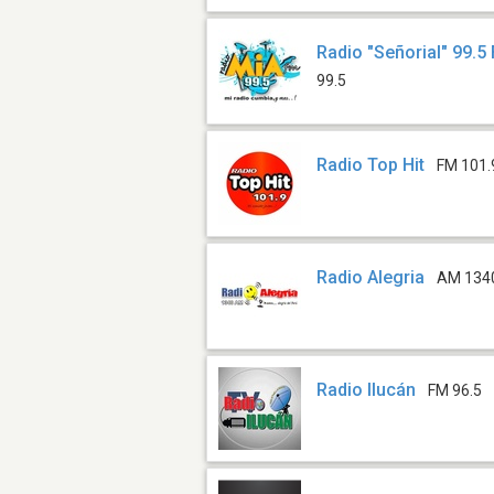
Radio "Señorial" 99.5
99.5
Radio Top Hit
FM 101.
Radio Alegria
AM 134
Radio Ilucán
FM 96.5