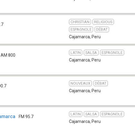
CHRISTIAN
RELIGIOUS
.7
ESPAGNOLE
DÉBAT
Cajamarca
,
Peru
LATIN
SALSA
ESPAGNOLE
AM 800
Cajamarca
,
Peru
NOUVEAUX
DÉBAT
00.7
Cajamarca
,
Peru
LATIN
SALSA
ESPAGNOLE
jamarca
FM 95.7
Cajamarca
,
Peru