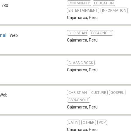
COMMUNITY
EDUCATION
 780
ENTERTAINMENT
INFORMATION
Cajamarca
,
Peru
CHRISTIAN
ESPAGNOLE
onal
Web
Cajamarca
,
Peru
CLASSIC ROCK
Cajamarca
,
Peru
CHRISTIAN
CULTURE
GOSPEL
Web
ESPAGNOLE
Cajamarca
,
Peru
LATIN
OTHER
POP
Cajamarca
,
Peru